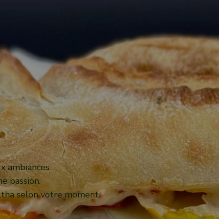
x ambiances.
e passion.
altha selon votre moment.